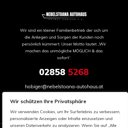
Wir sind ein kleiner Familienbetrieb der sich um
die Anliegen und Sorgen der Kunden noch
persönlich kümmert. Unser Motto lautet „Wir
machen das unmögliche MÖGLICH & das
sofort“.
02858
5268
hobiger@nebelstoana-autohaus.at
Wultschau 42

Wir schätzen Ihre Privatsphäre
3970 Moorbad Harbach

Wir verwenden Cookies, um Ihr Surferlebnis zu verbessern,
Österreich
personalisierte Anzeigen oder Inhalte einzusetzen und
unseren Datenverkehr zu analysieren. Wenn Sie auf „Alle