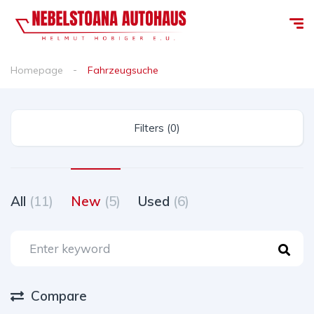
Homepage
Fahrzeugsuche
Filters (0)
All
(11)
New
(5)
Used
(6)
Compare