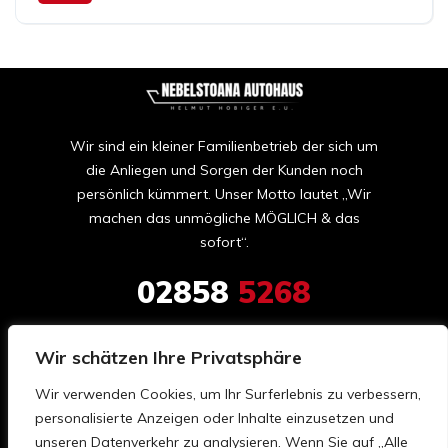
Wir sind ein kleiner Familienbetrieb der sich um
die Anliegen und Sorgen der Kunden noch
persönlich kümmert. Unser Motto lautet „Wir
machen das unmögliche MÖGLICH & das
sofort“.
02858
5268
hobiger@nebelstoana-autohaus.at
Wir schätzen Ihre Privatsphäre
Wultschau 42

Wir verwenden Cookies, um Ihr Surferlebnis zu verbessern,
3970 Moorbad Harbach

personalisierte Anzeigen oder Inhalte einzusetzen und
Österreich
unseren Datenverkehr zu analysieren. Wenn Sie auf „Alle